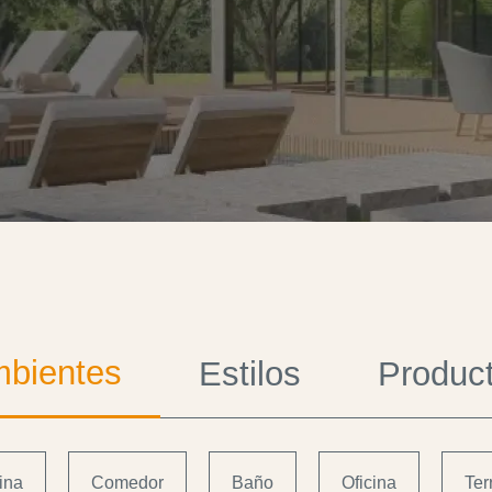
bientes
Estilos
Produc
ina
Comedor
Baño
Oficina
Ter