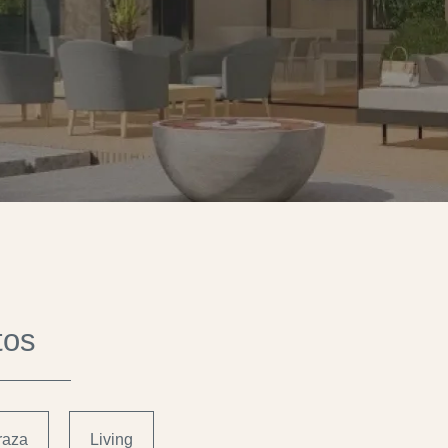
tos
raza
Living